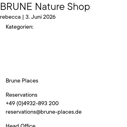
BRUNE Nature Shop
Skip
to
rebecca
|
3. Juni 2026
the
Kategorien:
content
Brune Places
Reservations
+49 (0)4932-893 200
reservations@brune-places.de
Head Office