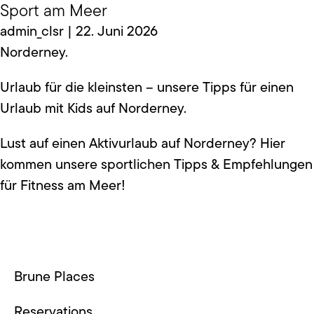
Archiv:
Travel
Urlaub mit Hund
Urlaub mit Kindern
Sport am Meer
Skip
Der Vierbeiner darf im Urlaub natürlich nicht fehlen
to
admin_clsr
♥ Hier unsere Tipps zum Urlaub mit Hund auf
admin_clsr
admin_clsr
|
|
|
22. Juni 2026
22. Juni 2026
22. Juni 2026
the
Norderney.
content
Urlaub für die kleinsten – unsere Tipps für einen
Urlaub mit Kids auf Norderney.
Lust auf einen Aktivurlaub auf Norderney? Hier
kommen unsere sportlichen Tipps & Empfehlungen
für Fitness am Meer!
Brune Places
Reservations